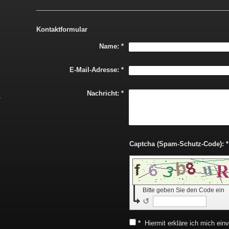
Kontaktformular
Name:
*
E-Mail-Adresse:
*
Nachricht:
*
Captcha (Spam-Schutz-Code): *
Bitte geben Sie den Code ein
↺
*
Hiermit erkläre ich mich ei